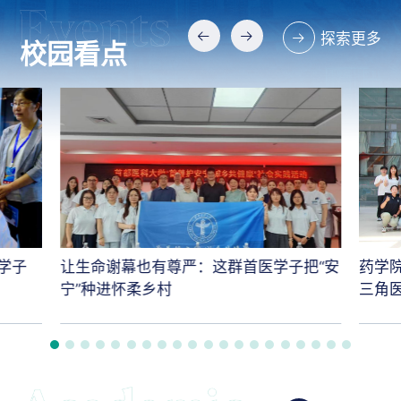
探索更多
校园看点
学子
让生命谢幕也有尊严：这群首医学子把“安
药学
宁”种进怀柔乡村
三角