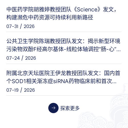
中医药学院胡雅婷教授团队《Science》发文，
曲显俊等（基础医学院）
PNAS
构建濒危中药资源可持续利用新路径
07-28 / 2026
07-31 / 2026
闵力等（友谊医院）
nat comm
公共卫生学院陈瑞教授团队发文：揭示新型环境
07-17 / 2026
污染物双酚F经高尔基体-线粒体轴调控“肠-心”
对话的新机制
07-24 / 2026
王刚等（安定医院）
Cell Host & Microbe
07-10 / 2026
附属北京天坛医院王伊龙教授团队发文：国内首
个SOD1相关渐冻症siRNA药物临床前和首次人
体临床数据
07-19 / 2026
张伟等（天坛医院）
Cancer Research
06-26 / 2026
探索更多
张晓艳等（药学院）
Biosensors and Bioelectronics
06-24 / 2026