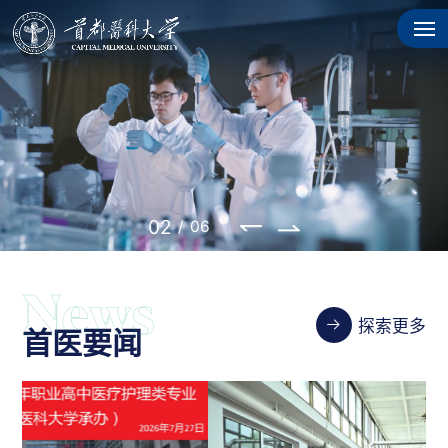
02
/
06
探索更多
首医要闻