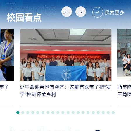
探索更多
校园看点
学子
让生命谢幕也有尊严：这群首医学子把“安
药学
宁”种进怀柔乡村
三角