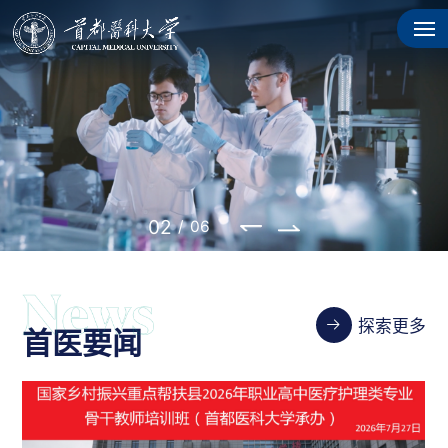
02
/
06
探索更多
首医要闻