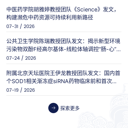
中医药学院胡雅婷教授团队《Science》发文，
曲显俊等（基础医学院）
PNAS
构建濒危中药资源可持续利用新路径
07-28 / 2026
07-31 / 2026
闵力等（友谊医院）
nat comm
公共卫生学院陈瑞教授团队发文：揭示新型环境
07-17 / 2026
污染物双酚F经高尔基体-线粒体轴调控“肠-心”
对话的新机制
07-24 / 2026
王刚等（安定医院）
Cell Host & Microbe
07-10 / 2026
附属北京天坛医院王伊龙教授团队发文：国内首
个SOD1相关渐冻症siRNA药物临床前和首次人
体临床数据
07-19 / 2026
张伟等（天坛医院）
Cancer Research
06-26 / 2026
探索更多
张晓艳等（药学院）
Biosensors and Bioelectronics
06-24 / 2026