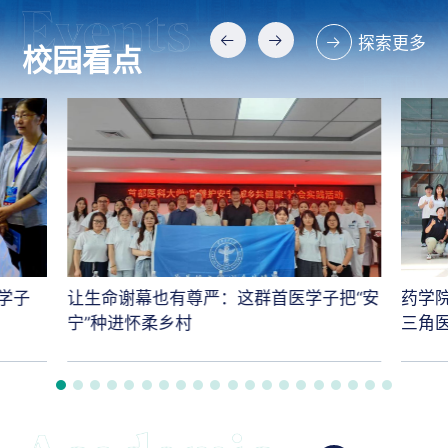
探索更多
校园看点
学子
让生命谢幕也有尊严：这群首医学子把“安
药学
宁”种进怀柔乡村
三角