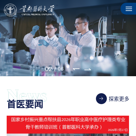
02
/
06
探索更多
首医要闻