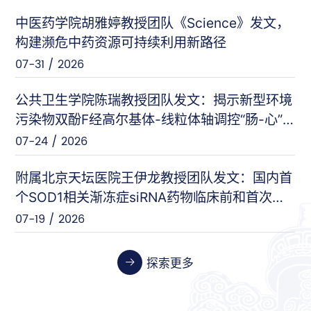
中医药学院胡雅婷教授团队《Science》发文，
曲显俊等（基础医学院）
PNAS
构建濒危中药资源可持续利用新路径
07-28 / 2026
07-31 / 2026
闵力等（友谊医院）
nat comm
公共卫生学院陈瑞教授团队发文：揭示新型环境
07-17 / 2026
污染物双酚F经高尔基体-线粒体轴调控“肠-心”
对话的新机制
07-24 / 2026
王刚等（安定医院）
Cell Host & Microbe
07-10 / 2026
附属北京天坛医院王伊龙教授团队发文：国内首
个SOD1相关渐冻症siRNA药物临床前和首次人
体临床数据
07-19 / 2026
张伟等（天坛医院）
Cancer Research
06-26 / 2026
探索更多
张晓艳等（药学院）
Biosensors and Bioelectronics
06-24 / 2026