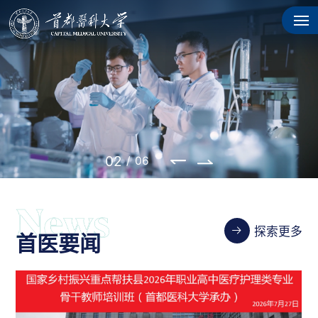
02
/
06
探索更多
首医要闻