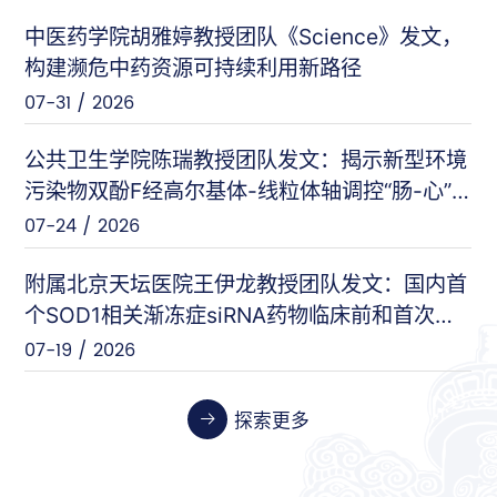
中医药学院胡雅婷教授团队《Science》发文，
曲显俊等（基础医学院）
PNAS
构建濒危中药资源可持续利用新路径
07-28 / 2026
07-31 / 2026
闵力等（友谊医院）
nat comm
公共卫生学院陈瑞教授团队发文：揭示新型环境
07-17 / 2026
污染物双酚F经高尔基体-线粒体轴调控“肠-心”
对话的新机制
07-24 / 2026
王刚等（安定医院）
Cell Host & Microbe
07-10 / 2026
附属北京天坛医院王伊龙教授团队发文：国内首
个SOD1相关渐冻症siRNA药物临床前和首次人
体临床数据
07-19 / 2026
张伟等（天坛医院）
Cancer Research
06-26 / 2026
探索更多
张晓艳等（药学院）
Biosensors and Bioelectronics
06-24 / 2026