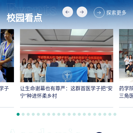
探索更多
校园看点
学子
让生命谢幕也有尊严：这群首医学子把“安
药学
宁”种进怀柔乡村
三角