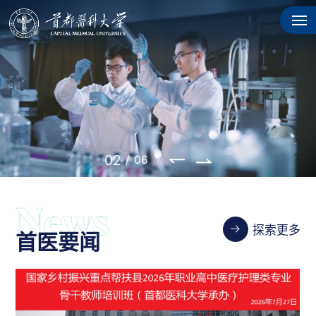
02
/
06
探索更多
首医要闻