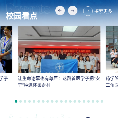
探索更多
校园看点
学子
让生命谢幕也有尊严：这群首医学子把“安
药学
宁”种进怀柔乡村
三角