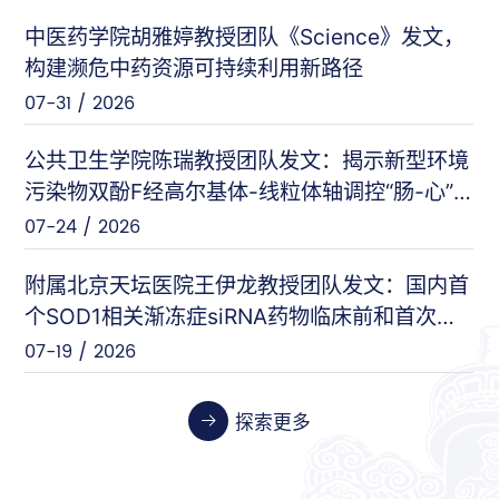
中医药学院胡雅婷教授团队《Science》发文，
曲显俊等（基础医学院）
PNAS
构建濒危中药资源可持续利用新路径
07-28 / 2026
07-31 / 2026
闵力等（友谊医院）
nat comm
公共卫生学院陈瑞教授团队发文：揭示新型环境
07-17 / 2026
污染物双酚F经高尔基体-线粒体轴调控“肠-心”
对话的新机制
07-24 / 2026
王刚等（安定医院）
Cell Host & Microbe
07-10 / 2026
附属北京天坛医院王伊龙教授团队发文：国内首
个SOD1相关渐冻症siRNA药物临床前和首次人
体临床数据
07-19 / 2026
张伟等（天坛医院）
Cancer Research
06-26 / 2026
探索更多
张晓艳等（药学院）
Biosensors and Bioelectronics
06-24 / 2026