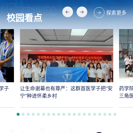
探索更多
校园看点
学子
让生命谢幕也有尊严：这群首医学子把“安
药学
宁”种进怀柔乡村
三角