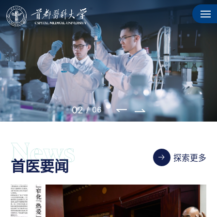
02
/
06
探索更多
首医要闻