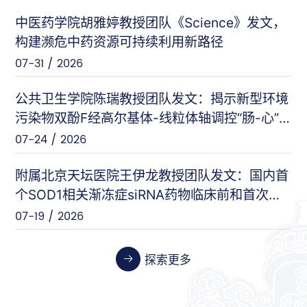
中医药学院胡雅婷教授团队《Science》发文，
曲显俊等（基础医学院）
PNAS
构建濒危中药资源可持续利用新路径
07-28 / 2026
07-31 / 2026
闵力等（友谊医院）
nat comm
公共卫生学院陈瑞教授团队发文：揭示新型环境
07-17 / 2026
污染物双酚F经高尔基体-线粒体轴调控“肠-心”
对话的新机制
07-24 / 2026
王刚等（安定医院）
Cell Host & Microbe
07-10 / 2026
附属北京天坛医院王伊龙教授团队发文：国内首
个SOD1相关渐冻症siRNA药物临床前和首次人
体临床数据
07-19 / 2026
张伟等（天坛医院）
Cancer Research
06-26 / 2026
探索更多
张晓艳等（药学院）
Biosensors and Bioelectronics
06-24 / 2026