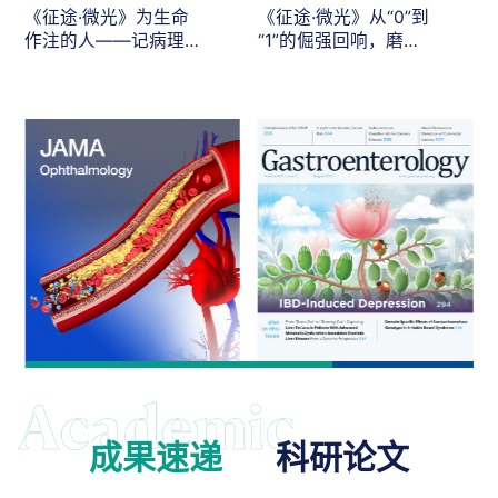
《征途·微光》为生命
《征途·微光》从“0”到
作注的人——记病理
“1”的倔强回响，磨砺
系陈瑞芬教授
“不屈不挠”的科研脊梁
成果速递
科研论文