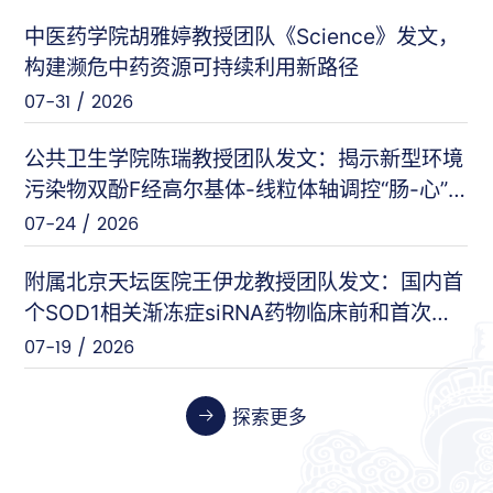
中医药学院胡雅婷教授团队《Science》发文，
曲显俊等（基础医学院）
PNAS
构建濒危中药资源可持续利用新路径
07-28 / 2026
07-31 / 2026
闵力等（友谊医院）
nat comm
公共卫生学院陈瑞教授团队发文：揭示新型环境
07-17 / 2026
污染物双酚F经高尔基体-线粒体轴调控“肠-心”
对话的新机制
07-24 / 2026
王刚等（安定医院）
Cell Host & Microbe
07-10 / 2026
附属北京天坛医院王伊龙教授团队发文：国内首
个SOD1相关渐冻症siRNA药物临床前和首次人
体临床数据
07-19 / 2026
张伟等（天坛医院）
Cancer Research
06-26 / 2026
探索更多
张晓艳等（药学院）
Biosensors and Bioelectronics
06-24 / 2026