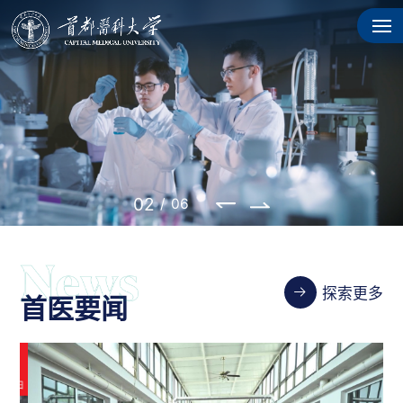
03
/
06
探索更多
首医要闻