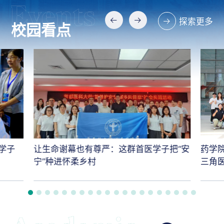
探索更多
校园看点
学子
让生命谢幕也有尊严：这群首医学子把“安
药学
宁”种进怀柔乡村
三角