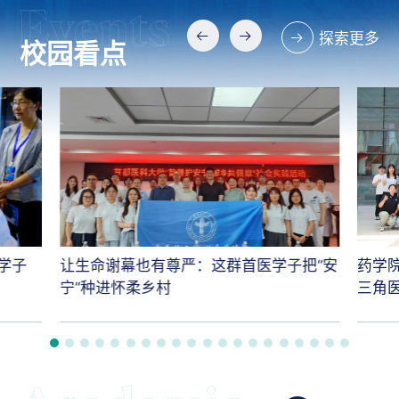
探索更多
校园看点
学子
让生命谢幕也有尊严：这群首医学子把“安
药学
宁”种进怀柔乡村
三角