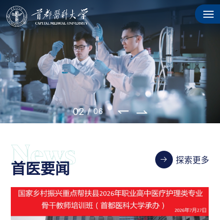
02
/
06
探索更多
首医要闻