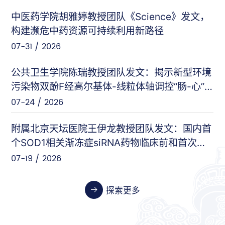
中医药学院胡雅婷教授团队《Science》发文，
曲显俊等（基础医学院）
PNAS
构建濒危中药资源可持续利用新路径
07-28 / 2026
07-31 / 2026
闵力等（友谊医院）
nat comm
公共卫生学院陈瑞教授团队发文：揭示新型环境
07-17 / 2026
污染物双酚F经高尔基体-线粒体轴调控“肠-心”
对话的新机制
07-24 / 2026
王刚等（安定医院）
Cell Host & Microbe
07-10 / 2026
附属北京天坛医院王伊龙教授团队发文：国内首
个SOD1相关渐冻症siRNA药物临床前和首次人
体临床数据
07-19 / 2026
张伟等（天坛医院）
Cancer Research
06-26 / 2026
探索更多
张晓艳等（药学院）
Biosensors and Bioelectronics
06-24 / 2026