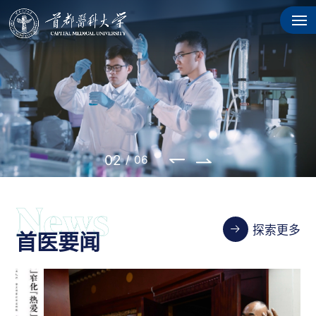
03
/
06
探索更多
首医要闻