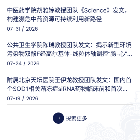
中医药学院胡雅婷教授团队《Science》发文，
曲显俊等（基础医学院）
PNAS
构建濒危中药资源可持续利用新路径
07-28 / 2026
07-31 / 2026
闵力等（友谊医院）
nat comm
公共卫生学院陈瑞教授团队发文：揭示新型环境
07-17 / 2026
污染物双酚F经高尔基体-线粒体轴调控“肠-心”
对话的新机制
07-24 / 2026
王刚等（安定医院）
Cell Host & Microbe
07-10 / 2026
附属北京天坛医院王伊龙教授团队发文：国内首
个SOD1相关渐冻症siRNA药物临床前和首次人
体临床数据
07-19 / 2026
张伟等（天坛医院）
Cancer Research
06-26 / 2026
探索更多
张晓艳等（药学院）
Biosensors and Bioelectronics
06-24 / 2026