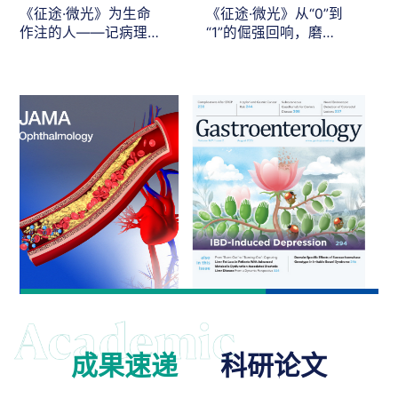
《征途·微光》为生命
《征途·微光》从“0”到
作注的人——记病理
“1”的倔强回响，磨砺
系陈瑞芬教授
“不屈不挠”的科研脊梁
成果速递
科研论文