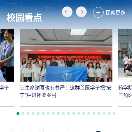
探索更多
校园看点
学子
让生命谢幕也有尊严：这群首医学子把“安
药学
宁”种进怀柔乡村
三角