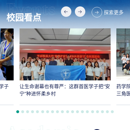
探索更多
校园看点
学子
让生命谢幕也有尊严：这群首医学子把“安
药学
宁”种进怀柔乡村
三角