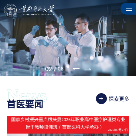
02
/
06
探索更多
首医要闻