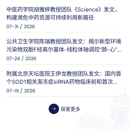
中医药学院胡雅婷教授团队《Science》发文，
曲显俊等（基础医学院）
PNAS
构建濒危中药资源可持续利用新路径
07-28 / 2026
07-31 / 2026
闵力等（友谊医院）
nat comm
公共卫生学院陈瑞教授团队发文：揭示新型环境
07-17 / 2026
污染物双酚F经高尔基体-线粒体轴调控“肠-心”
对话的新机制
07-24 / 2026
王刚等（安定医院）
Cell Host & Microbe
07-10 / 2026
附属北京天坛医院王伊龙教授团队发文：国内首
个SOD1相关渐冻症siRNA药物临床前和首次人
体临床数据
07-19 / 2026
张伟等（天坛医院）
Cancer Research
06-26 / 2026
探索更多
张晓艳等（药学院）
Biosensors and Bioelectronics
06-24 / 2026