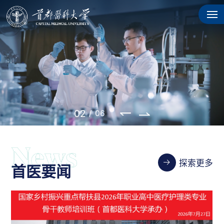
03
/
06
探索更多
首医要闻