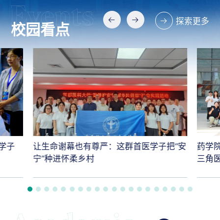
探索更多
校园看点
学子
让生命谢幕也有尊严：这群首医学子把“安
药学
宁”种进怀柔乡村
三角