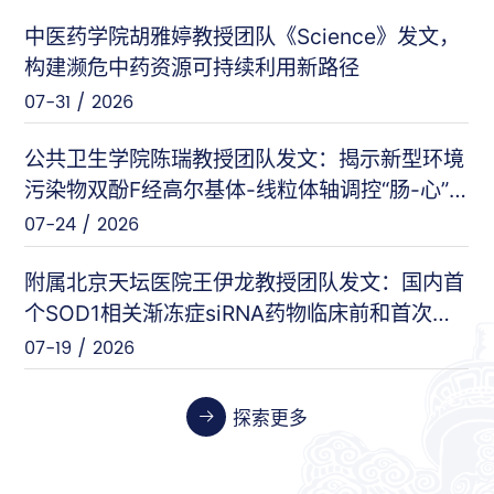
中医药学院胡雅婷教授团队《Science》发文，
曲显俊等（基础医学院）
PNAS
构建濒危中药资源可持续利用新路径
07-28 / 2026
07-31 / 2026
闵力等（友谊医院）
nat comm
公共卫生学院陈瑞教授团队发文：揭示新型环境
07-17 / 2026
污染物双酚F经高尔基体-线粒体轴调控“肠-心”
对话的新机制
07-24 / 2026
王刚等（安定医院）
Cell Host & Microbe
07-10 / 2026
附属北京天坛医院王伊龙教授团队发文：国内首
个SOD1相关渐冻症siRNA药物临床前和首次人
体临床数据
07-19 / 2026
张伟等（天坛医院）
Cancer Research
06-26 / 2026
探索更多
张晓艳等（药学院）
Biosensors and Bioelectronics
06-24 / 2026